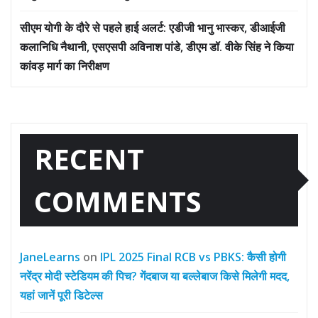
सीएम योगी के दौरे से पहले हाई अलर्ट: एडीजी भानु भास्कर, डीआईजी
कलानिधि नैथानी, एसएसपी अविनाश पांडे, डीएम डॉ. वीके सिंह ने किया
कांवड़ मार्ग का निरीक्षण
RECENT
COMMENTS
JaneLearns
on
IPL 2025 Final RCB vs PBKS: कैसी होगी
नरेंद्र मोदी स्टेडियम की पिच? गेंदबाज या बल्लेबाज किसे मिलेगी मदद,
यहां जानें पूरी डिटेल्स