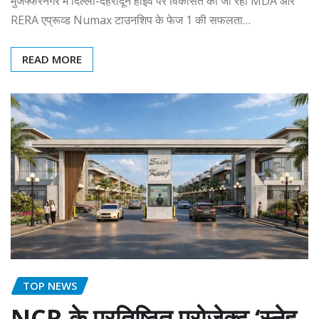
मुजफ्फरनगर में दिल्ली-देहरादून हाईवे पर विकसित की जा रही MDA और
RERA एप्रूव्ड Numax टाउनशिप के फेज 1 की सफलता…
READ MORE
TOP NEWS
NCR के प्रतिष्ठित प्रोजेक्ट ‘स्नेह