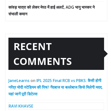
कांवड़ यात्रा को लेकर मेरठ में हाई अलर्ट, ADG भानु भास्कर ने
संभाली कमान
RECENT
COMMENTS
JaneLearns
on
IPL 2025 Final RCB vs PBKS: कैसी होगी
नरेंद्र मोदी स्टेडियम की पिच? गेंदबाज या बल्लेबाज किसे मिलेगी मदद,
यहां जानें पूरी डिटेल्स
RAVI KHAVSE