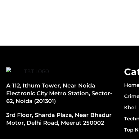
Ca
A-112, Ithum Tower, Near Noida
Hom
Electronic City Metro Station, Sector-
Crim
62, Noida (201301)
Khel
3rd Floor, Sharda Plaza, Near Bhadur
Techn
Motor, Delhi Road, Meerut 250002
Top 