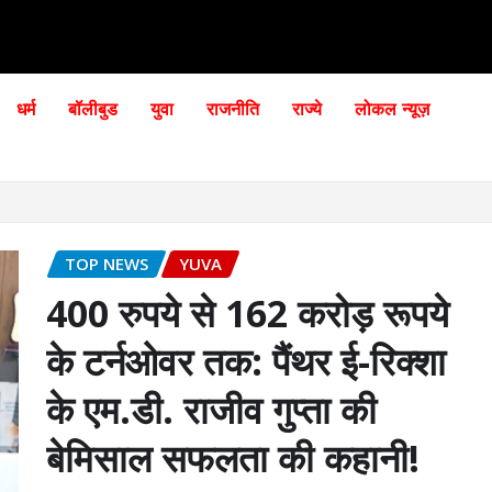
धर्म
बॉलीबुड
युवा
राजनीति
राज्ये
लोकल न्यूज़
TOP NEWS
YUVA
400 रुपये से 162 करोड़ रूपये
के टर्नओवर तक: पैंथर ई-रिक्शा
के एम.डी. राजीव गुप्ता की
बेमिसाल सफलता की कहानी!