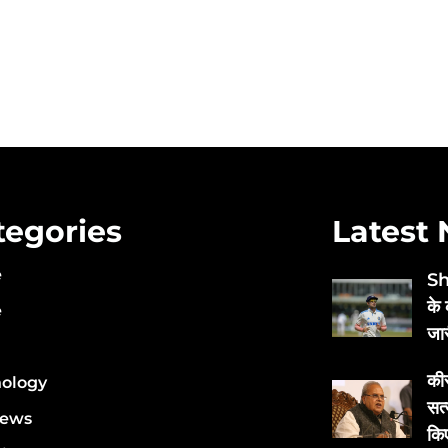
tegories
Latest
e
Sh
के 
e
जा
कीर
ology
सत
News
कि