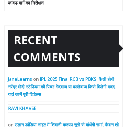
कांवड़ मार्ग का निरीक्षण
RECENT
COMMENTS
JaneLearns
on
IPL 2025 Final RCB vs PBKS: कैसी होगी
नरेंद्र मोदी स्टेडियम की पिच? गेंदबाज या बल्लेबाज किसे मिलेगी मदद,
यहां जानें पूरी डिटेल्स
RAVI KHAVSE
on
उड़ान डांडिया नाइट में शिबानी कश्यप सुरों से बांधेंगी समां, फैशन शो