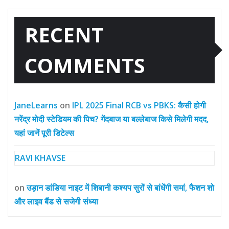
RECENT
COMMENTS
JaneLearns
on
IPL 2025 Final RCB vs PBKS: कैसी होगी
नरेंद्र मोदी स्टेडियम की पिच? गेंदबाज या बल्लेबाज किसे मिलेगी मदद,
यहां जानें पूरी डिटेल्स
RAVI KHAVSE
on
उड़ान डांडिया नाइट में शिबानी कश्यप सुरों से बांधेंगी समां, फैशन शो
और लाइव बैंड से सजेगी संध्या