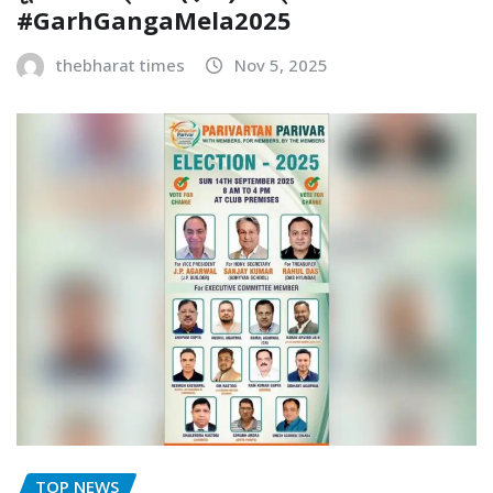
#GarhGangaMela2025
thebharat times
Nov 5, 2025
TOP NEWS