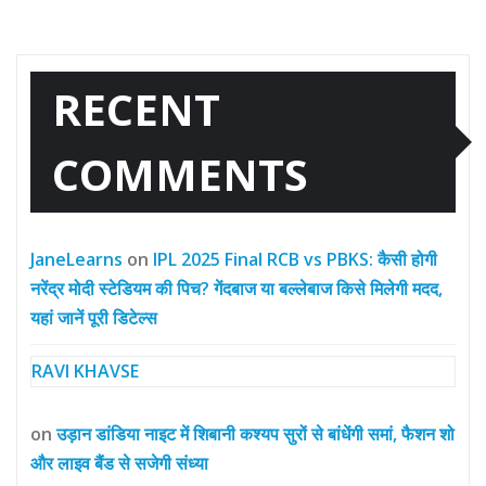
RECENT
COMMENTS
JaneLearns
on
IPL 2025 Final RCB vs PBKS: कैसी होगी
नरेंद्र मोदी स्टेडियम की पिच? गेंदबाज या बल्लेबाज किसे मिलेगी मदद,
यहां जानें पूरी डिटेल्स
RAVI KHAVSE
on
उड़ान डांडिया नाइट में शिबानी कश्यप सुरों से बांधेंगी समां, फैशन शो
और लाइव बैंड से सजेगी संध्या