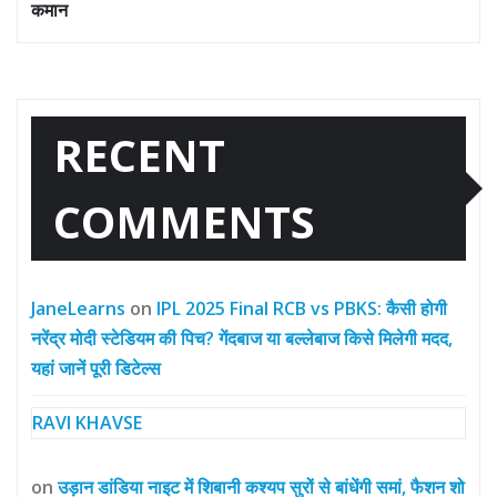
कमान
RECENT
COMMENTS
JaneLearns
on
IPL 2025 Final RCB vs PBKS: कैसी होगी
नरेंद्र मोदी स्टेडियम की पिच? गेंदबाज या बल्लेबाज किसे मिलेगी मदद,
यहां जानें पूरी डिटेल्स
RAVI KHAVSE
on
उड़ान डांडिया नाइट में शिबानी कश्यप सुरों से बांधेंगी समां, फैशन शो