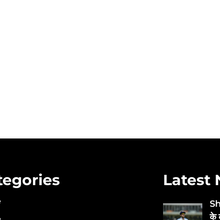
tegories
Latest
e
Sh
के 
e