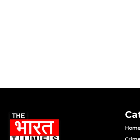
Ca
Hom
Crim